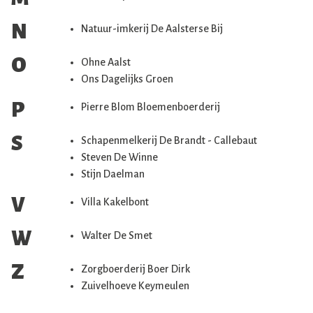
N
Natuur-imkerij De Aalsterse Bij
O
Ohne Aalst
Ons Dagelijks Groen
P
Pierre Blom Bloemenboerderij
S
Schapenmelkerij De Brandt - Callebaut
Steven De Winne
Stijn Daelman
V
Villa Kakelbont
W
Walter De Smet
Z
Zorgboerderij Boer Dirk
Zuivelhoeve Keymeulen