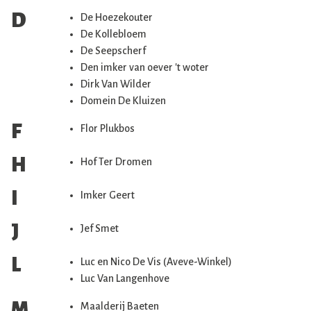
D
De Hoezekouter
De Kollebloem
De Seepscherf
Den imker van oever 't woter
Dirk Van Wilder
Domein De Kluizen
F
Flor Plukbos
H
Hof Ter Dromen
I
Imker Geert
J
Jef Smet
L
Luc en Nico De Vis (Aveve-Winkel)
Luc Van Langenhove
M
Maalderij Baeten