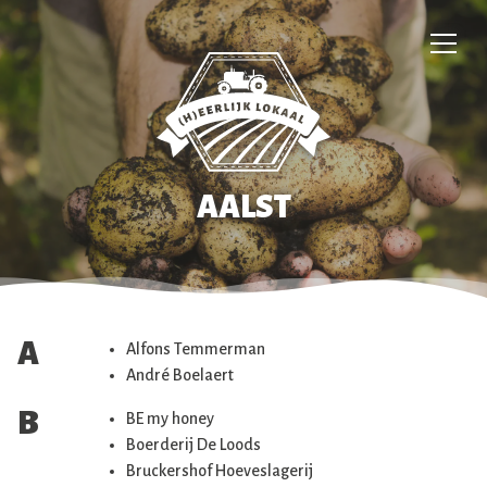
AALST
A
Alfons Temmerman
André Boelaert
B
BE my honey
Boerderij De Loods
Bruckershof Hoeveslagerij