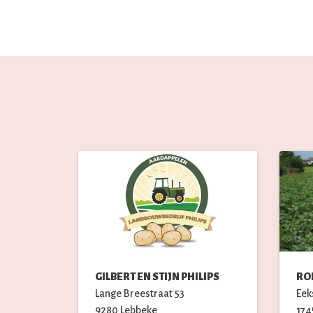
GILBERT EN STIJN PHILIPS
RO
Lange Breestraat
53
Eek
9280
Lebbeke
174