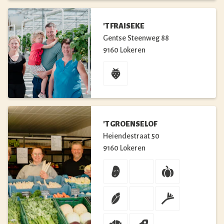
'T FRAISEKE
Gentse Steenweg
88
9160
Lokeren
'T GROENSELOF
Heiendestraat
50
9160
Lokeren