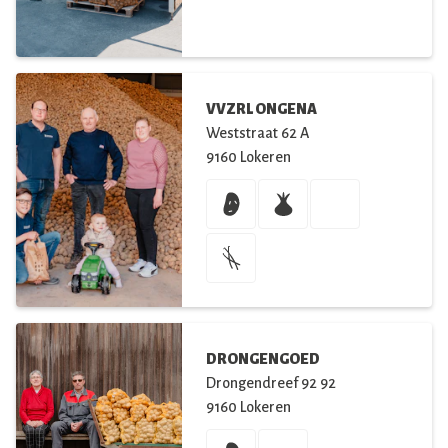
VVZRL ONGENA
Weststraat
62 A
9160
Lokeren
DRONGENGOED
Drongendreef 92
92
9160
Lokeren