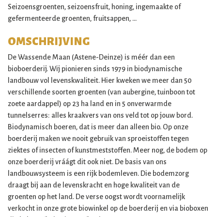
Seizoensgroenten, seizoensfruit, honing, ingemaakte of
gefermenteerde groenten, fruitsappen, …
OMSCHRIJVING
De Wassende Maan (Astene-Deinze) is méér dan een
bioboerderij. Wij pionieren sinds 1979 in biodynamische
landbouw vol levenskwaliteit. Hier kweken we meer dan 50
verschillende soorten groenten (van aubergine, tuinboon tot
zoete aardappel) op 23 ha land en in 5 onverwarmde
tunnelserres: alles kraakvers van ons veld tot op jouw bord.
Biodynamisch boeren, dat is meer dan alleen bio. Op onze
boerderij maken we nooit gebruik van sproeistoffen tegen
ziektes of insecten of kunstmeststoffen. Meer nog, de bodem op
onze boerderij vráágt dit ook niet. De basis van ons
landbouwsysteem is een rijk bodemleven. Die bodemzorg
draagt bij aan de levenskracht en hoge kwaliteit van de
groenten op het land. De verse oogst wordt voornamelijk
verkocht in onze grote biowinkel op de boerderij en via bioboxen