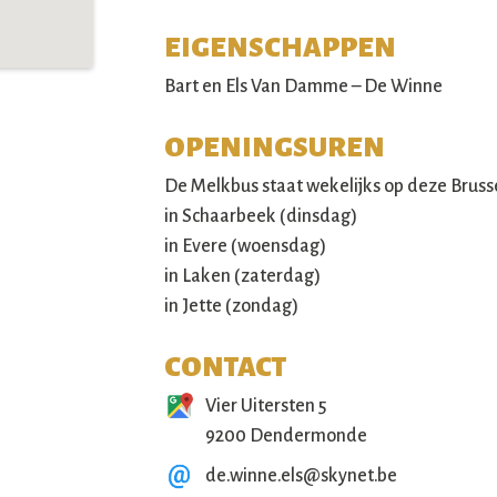
EIGENSCHAPPEN
Bart en Els Van Damme – De Winne
OPENINGSUREN
De Melkbus staat wekelijks op deze Bruss
in Schaarbeek (dinsdag)
in Evere (woensdag)
in Laken (zaterdag)
in Jette (zondag)
CONTACT
Vier Uitersten 5
9200 Dendermonde
de.winne.els@skynet.be