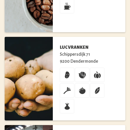
LUC VRANKEN
Schippersdijk
71
9200
Dendermonde