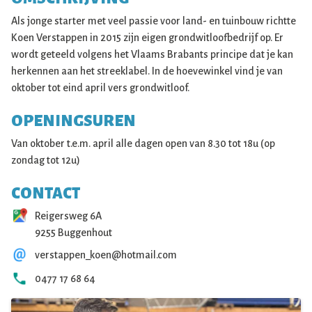
Als jonge starter met veel passie voor land- en tuinbouw richtte
Koen Verstappen in 2015 zijn eigen grondwitloofbedrijf op. Er
wordt geteeld volgens het Vlaams Brabants principe dat je kan
herkennen aan het streeklabel. In de hoevewinkel vind je van
oktober tot eind april vers grondwitloof.
OPENINGSUREN
Van oktober t.e.m. april alle dagen open van 8.30 tot 18u (op
zondag tot 12u)
CONTACT
Reigersweg 6A
9255 Buggenhout
verstappen_koen@hotmail.com
0477 17 68 64