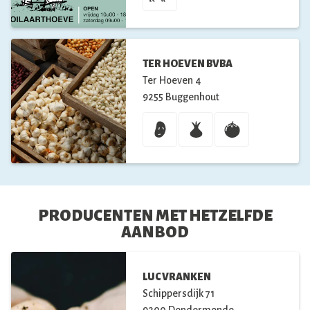
TER HOEVEN BVBA
Ter Hoeven
4
9255
Buggenhout
PRODUCENTEN MET HETZELFDE
AANBOD
LUC VRANKEN
Schippersdijk
71
9200
Dendermonde