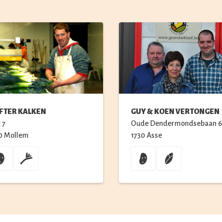
F TER KALKEN
GUY & KOEN VERTONGEN
t
7
Oude Dendermondsebaan
6
0
Mollem
1730
Asse