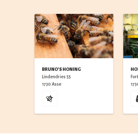
BRUNO'S HONING
HO
Lindendries
55
For
1730
Asse
173