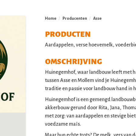
Home
/
Producenten
/
Asse
PRODUCTEN
Aardappelen, verse hoevemelk, voederbiet
OMSCHRIJVING
Huinegemhof, waar landbouw leeft met har
tussen Asse en Mollem vind je Huinegemh
traditie en passie voor landbouw hand in 
Huinegemhof is een gemengd landbouwbed
akkerbouw gerund door Rita, Jana, Thoma
met zorg: van aardappelen en stevige bie
voedzame maïs.
Maar hun echte trots? De melk, vers van d