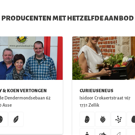
PRODUCENTEN MET HETZELFDE AANBOD
Y & KOEN VERTONGEN
CURIEUSENEUS
de Dendermondsebaan
62
Isidoor Crokaertstraat
167
0
Asse
1731
Zellik