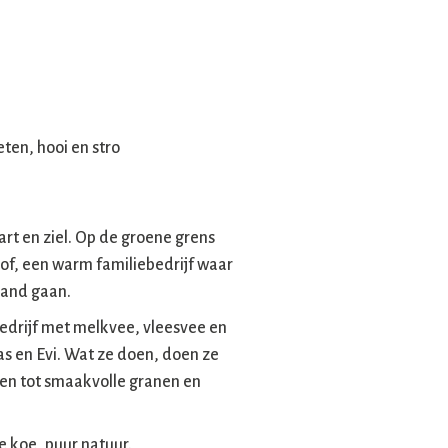
en, hooi en stro
t en ziel. Op de groene grens
of, een warm familiebedrijf waar
hand gaan.
rijf met melkvee, vleesvee en
s en Evi. Wat ze doen, doen ze
ten tot smaakvolle granen en
e koe, puur natuur.