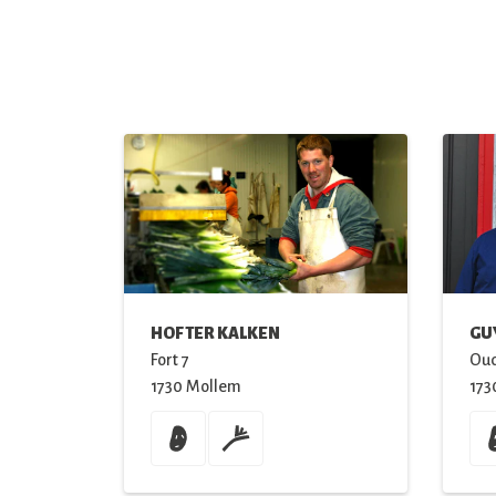
HOF TER KALKEN
GU
Fort
7
Ou
1730
Mollem
173