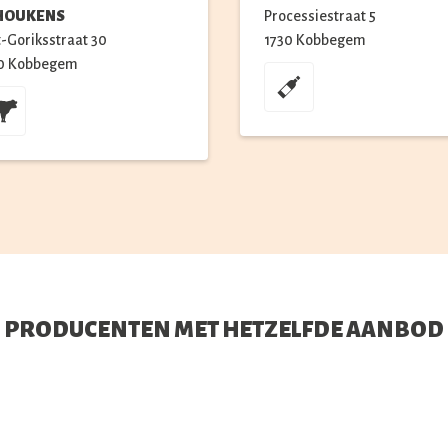
HOUKENS
Processiestraat
5
t-Goriksstraat
30
1730
Kobbegem
0
Kobbegem
PRODUCENTEN MET HETZELFDE AANBOD