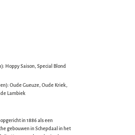
h): Hoppy Saison, Special Blond
ren): Oude Gueuze, Oude Kriek,
ude Lambiek
opgericht in 1886 als een
sche gebouwen in Schepdaal in het