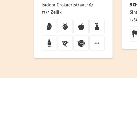
Isidoor Crokaertstraat
167
SC
1731
Zellik
Sin
173